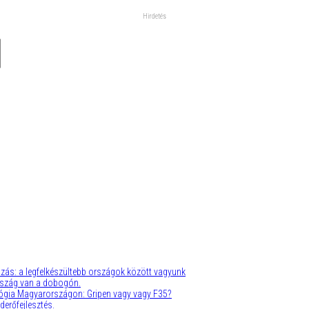
zás: a legfelkészültebb országok között vagyunk
rszág van a dobogón.
gia Magyarországon: Gripen vagy vagy F35?
erőfejlesztés.