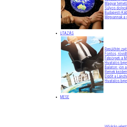
Magyar temető
Súlyos dolgok
Budapesti Káb
Megvannak a v
UTAZÁS
Repülőtéri zaj
Fontos, rövidt
Felpörgeti a M
Hivatalos beje
Balaton: jön 
Remek kezdem
Eldőlt a Lánch
Hivatalos beje
MESE
Időjárás-jele