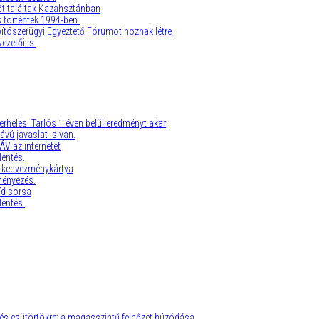
t találtak Kazahsztánban
 történtek 1994-ben.
ítószerügyi Egyeztető Fórumot hoznak létre
ezetői is.
terhelés: Tarlós 1 éven belül eredményt akar
ávú javaslat is van.
ÁV az internetet
lentés.
a kedvezménykártya
ényezés.
íd sorsa
lentés.
ntés csütörtökre: a magasszintű felhőzet húzódása