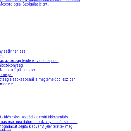
teorológiai Szolgálat jelenti.
 szélvihar lesz
és.
ás az ország területén vasárnap estig
változékonyság.
Napot a Tejútrendszer
tömegét.
adtság a szokásosnál is megterhelőbb lesz idén
lmeztetett.
 Az idén ekkor kezdődik a nyári időszámítás
más márciusi dátumra esik a nyári időszámítás.
fogadását segítő kiadványt jelentetettek meg