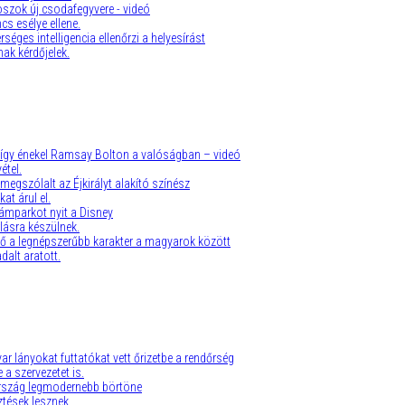
oszok új csodafegyvere - videó
cs esélye ellene.
séges intelligencia ellenőrzi a helyesírást
ak kérdőjelek.
 így énekel Ramsay Bolton a valóságban – videó
étel.
megszólalt az Éjkirályt alakító színész
at árul el.
dámparkot nyit a Disney
lásra készülnek.
 ő a legnépszerűbb karakter a magyarok között
dalt aratott.
 lányokat futtatókat vett őrizetbe a rendőrség
 a szervezetet is.
ország legmodernebb börtöne
ztések lesznek.