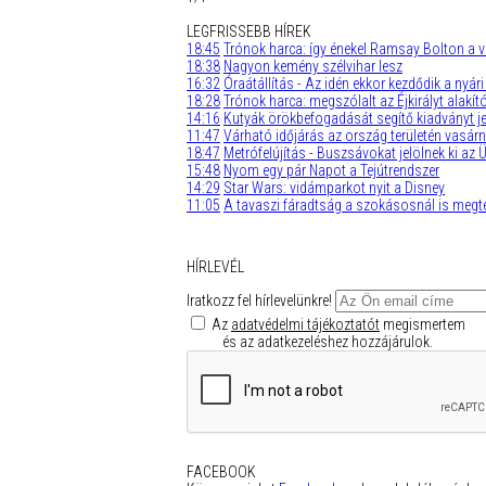
LEGFRISSEBB HÍREK
18:45
Trónok harca: így énekel Ramsay Bolton a 
18:38
Nagyon kemény szélvihar lesz
16:32
Óraátállítás - Az idén ekkor kezdődik a nyár
18:28
Trónok harca: megszólalt az Éjkirályt alakít
14:16
Kutyák örökbefogadását segítő kiadványt je
11:47
Várható időjárás az ország területén vasárn
18:47
Metrófelújítás - Buszsávokat jelölnek ki az Ü
15:48
Nyom egy pár Napot a Tejútrendszer
14:29
Star Wars: vidámparkot nyit a Disney
11:05
A tavaszi fáradtság a szokásosnál is megte
HÍRLEVÉL
Iratkozz fel hírlevelünkre!
Az
adatvédelmi tájékoztatót
megismertem
és az adatkezeléshez hozzájárulok.
FACEBOOK