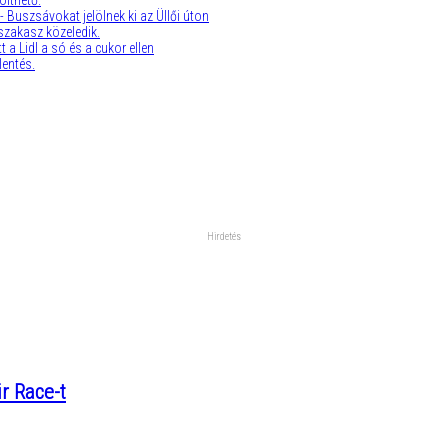
ölthető.
 - Buszsávokat jelölnek ki az Üllői úton
szakasz közeledik.
t a Lidl a só és a cukor ellen
lentés.
r Race-t