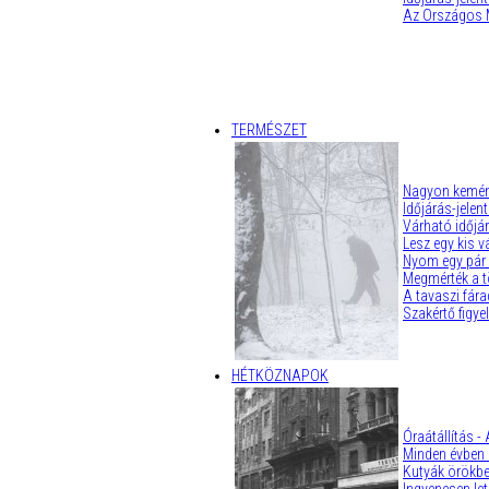
Az Országos Me
TERMÉSZET
Nagyon kemény
Időjárás-jelent
Várható időjár
Lesz egy kis 
Nyom egy pár 
Megmérték a 
A tavaszi fár
Szakértő figye
HÉTKÖZNAPOK
Óraátállítás -
Minden évben 
Kutyák örökbe