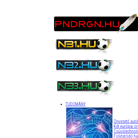
TUDOMÁNY
Önvezető autó
Két európai o
Csúcstechnoló
Folytatódó had