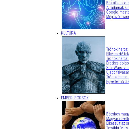
Brutális az or
A radarnak sin
Google: mester
Még azért vann
KULTÚRA
Trónok harca:
Elképesztő felv
Trónok harca: 
Érdekes dolgok
Star Wars: vi
Újabb felvásár
Trónok harca:
Egyértelmű dia
EMBERI SORSOK
Bécsben magyar
Magyar vezette
Elkészült az 
További fejles