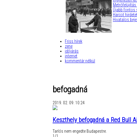
Ingyenesen let
Metrófelújítás
Újabb fontos 
Harcot hirdetet
Hivatalos beje
Friss hírek
zene
időjárás
internet
kommentár nélkül
befogadná
2019. 02. 09. 10:24
Keszthely befogadná a Red Bull Ai
Tarlós nem engedte Budapestre.
1/1