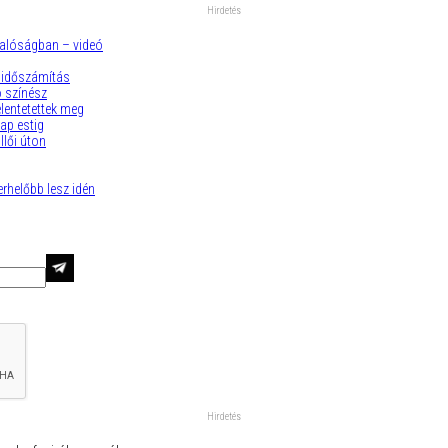
valóságban – videó
i időszámítás
ó színész
lentetettek meg
ap estig
llői úton
rhelőbb lesz idén